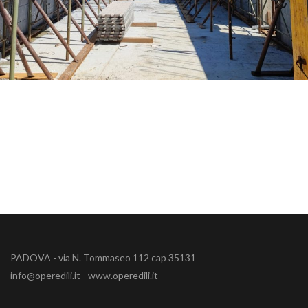
PADOVA - via N. Tommaseo 112 cap 35131
info@operedili.it - www.operedili.it