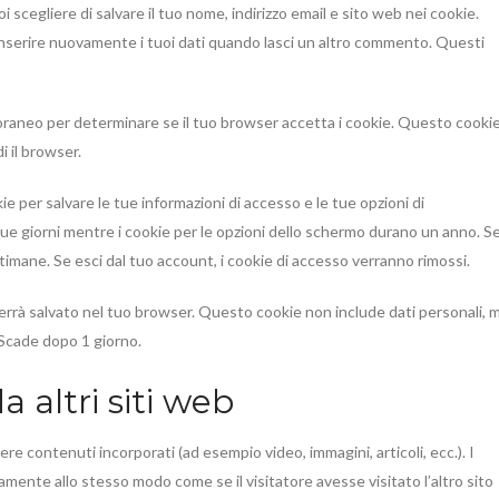
 scegliere di salvare il tuo nome, indirizzo email e sito web nei cookie.
nserire nuovamente i tuoi dati quando lasci un altro commento. Questi
mporaneo per determinare se il tuo browser accetta i cookie. Questo cooki
 il browser.
e per salvare le tue informazioni di accesso e le tue opzioni di
due giorni mentre i cookie per le opzioni dello schermo durano un anno. S
ttimane. Se esci dal tuo account, i cookie di accesso verranno rimossi.
verrà salvato nel tuo browser. Questo cookie non include dati personali, 
 Scade dopo 1 giorno.
 altri siti web
ere contenuti incorporati (ad esempio video, immagini, articoli, ecc.). I
amente allo stesso modo come se il visitatore avesse visitato l’altro sito