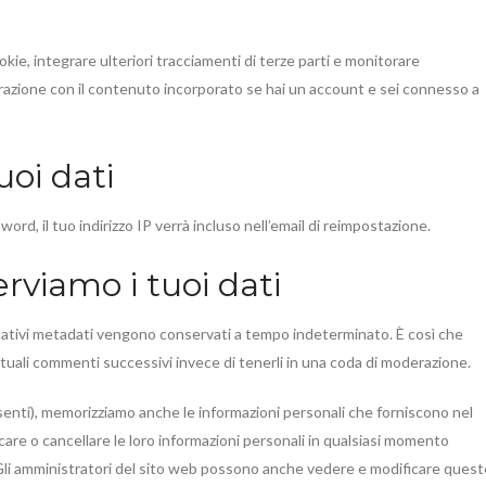
kie, integrare ulteriori tracciamenti di terze parti e monitorare
nterazione con il contenuto incorporato se hai un account e sei connesso a
uoi dati
ord, il tuo indirizzo IP verrà incluso nell’email di reimpostazione.
viamo i tuoi dati
lativi metadati vengono conservati a tempo indeterminato. È così che
li commenti successivi invece di tenerli in una coda di moderazione.
esenti), memorizziamo anche le informazioni personali che forniscono nel
care o cancellare le loro informazioni personali in qualsiasi momento
Gli amministratori del sito web possono anche vedere e modificare quest