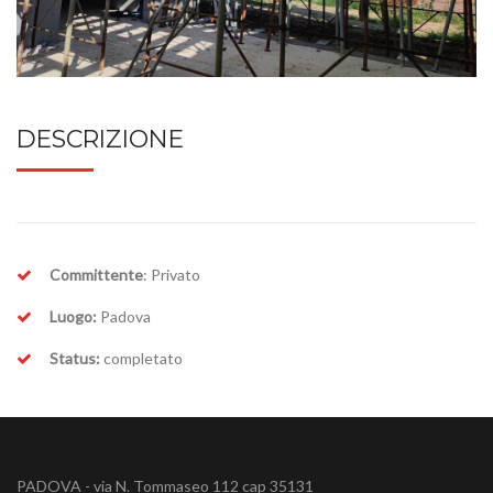
DESCRIZIONE
Committente
: Privato
Luogo:
Padova
Status:
completato
PADOVA - via N. Tommaseo 112 cap 35131