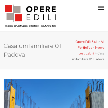
Opere Edili S.r.l.
>
All
Casa unifamiliare 01
Portfolios
>
Nuove
Padova
costruzioni
>
Casa
unifamiliare 01 Padova