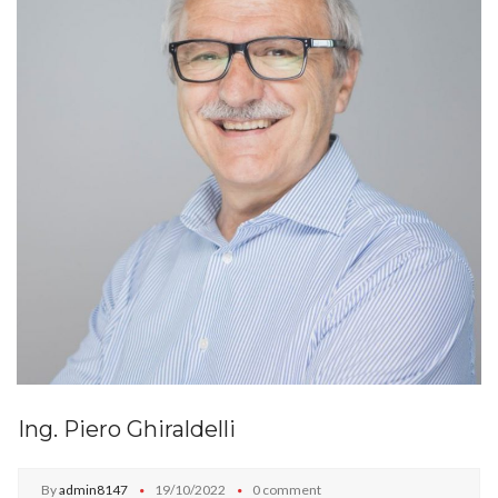
Ing. Piero Ghiraldelli
By
admin8147
19/10/2022
0 comment